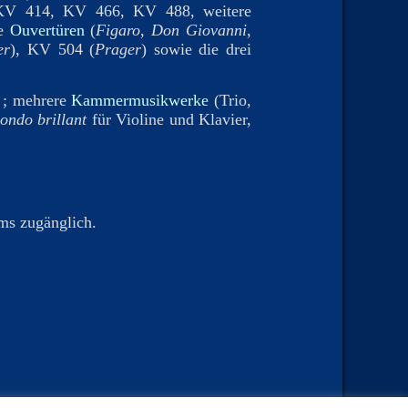
 KV 414, KV 466, KV 488, weitere
re
Ouvertüren
(
Figaro
,
Don Giovanni
,
er
), KV 504 (
Prager
) sowie die drei
 ; mehrere
Kammermusikwerke
(Trio,
ondo brillant
für Violine und Klavier,
ms zugänglich.