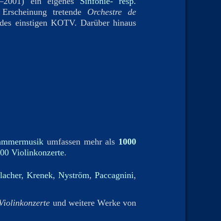
–2001) ein eigenes
Sinfonie- resp.
 Erscheinung tretende
Orchestre de
des einstigen KOTV. Darüber hinaus
ammermusik
umfassen mehr als
1000
00 Violinkonzerte
.
acher
,
Krenek
,
Nyström
,
Paccagnini
,
Violinkonzerte
und weitere Werke von