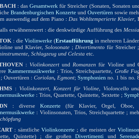
. BACH
: das
Gesamtwerk
für Streicher (Sonaten, Sonaten und 
liche
Brandenburgischen Konzerte
und
Ouvertüren
sowie meh
em auswendig auf dem Piano :
Das Wohltemperierte Klavier
, 
alls erwähnenswert : die denkwürdige Aufführung des
Messia
TOK
: die
Violinwerke
(
Erstaufführung
in mehreren Länder
ioline und Klavier,
Solosonate
;
Divertimento
für Streicher
ninstrumente, Schlagzeug und Celesta
etc.
THOVEN
:
Violinkonzert
und
Romanzen
für Violine und O
ere
Kammermusikwerke
: Trios, Streichquartette,
Große Fu
 ; Ouvertüren :
Coriolan
,
Egmont
;
Symphonien
no. 1 bis no. 
HMS
:
Violinkonzert
,
Konzert für Violine, Violoncello un
ermusikwerke
: Trios, Quartette, Quintette, Sextette ;
Symph
DN
: diverse
Konzerte
(für Klavier, Orgel, Oboe, T
ermusikwerke
: Violinsonaten, Trios, Streichquartette ; me
Schöpfung
ART
: sämtliche
Violinkonzerte
; die meisten der
Violinson
tette, Quintette) ; die großen
Divertimenti
und
Serenad