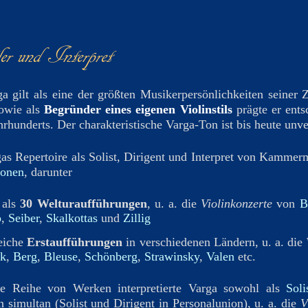
er und Interpret
a gilt als eine der größten Musikerpersönlichkeiten seiner Z
sowie als
Begründer eines eigenen Violinstils
prägte er ent
hrhunderts. Der charakteristische Varga-Ton ist bis heute unv
gas Repertoire als Solist, Dirigent und Interpret von Kamme
ionen
, darunter
als
30 Welturaufführungen
, u. a. die
Violinkonzerte
von
B
o
,
Seiber
,
Skalkottas
und
Zillig
eiche
Erstaufführungen
in verschiedenen Ländern, u. a. die
ók
,
Berg
,
Bleuse
,
Schönberg
,
Strawinsky
,
Valen
etc.
e Reihe von Werken interpretierte Varga sowohl als
Soli
 simultan (Solist und Dirigent in Personalunion), u. a. die
V