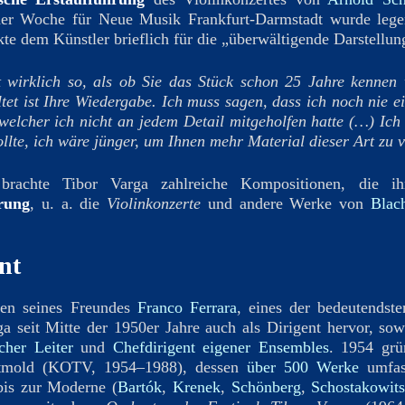
r Woche für Neue Musik Frankfurt-Darmstadt wurde legen
kte dem Künstler brieflich für die „überwältigende Darstellu
t wirklich so, als ob Sie das Stück schon 25 Jahre kennen w
tet ist Ihre Wiedergabe. Ich muss sagen, dass ich noch nie e
welcher ich nicht an jedem Detail mitgeholfen hatte (…) Ich 
llte, ich wäre jünger, um Ihnen mehr Material dieser Art zu v
brachte Tibor Varga zahlreiche Kompositionen, die i
rung
, u. a. die
Violinkonzerte
und andere Werke von
Blac
nt
en seines Freundes
Franco Ferrara
, eines der bedeutendste
a seit Mitte der 1950er Jahre auch als Dirigent hervor, sow
cher Leiter
und
Chefdirigent eigener Ensembles
. 1954 grü
mold (KOTV, 1954–1988), dessen
über 500 Werke
umfass
bis zur Moderne (
Bartók
,
Krenek
,
Schönberg
,
Schostakowit