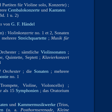
Partiten für Violine solo, Konzerte) ;
rere
Cembalokonzerte
und
Kantaten
Bd. 1 u. 2)
s
von
G. F. Händel
n) :
Violinkonzerte
no. 1 et 2, Sonaten
 ; mehrere
Streichquartette
;
Musik für
rchester ; sämtliche
Violinsonaten
;
ge
, Quintette, Septett ;
Klavierkonzert
8
d Orchester
; die
Sonaten
; mehrere
onie
no. 1
rompete, Violine, Violoncello) ;
hr als 15
Symphonien
; das Oratorium
aten
und
Kammermusikwerke
(Trios,
en
(u. a.
Posthornserenade
,
Kleine