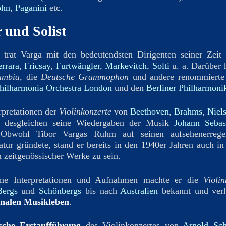
ohn
,
Paganini
etc.
 und Solist
t trat Varga mit den bedeutendsten Dirigenten seiner Zeit
errara
,
Fricsay
,
Furtwängler
,
Markevitch
,
Solti
u. a. Darüber h
umbia
, die
Deutsche Grammophon
und andere renommierte Sc
hilharmonia Orchestra London
und den
Berliner Philharmoni
rpretationen der
Violinkonzerte
von
Beethoven
,
Brahms
,
Niel
, desgleichen seine Wiedergaben der Musik
Johann Sebas
 Obwohl Tibor Vargas Ruhm auf seinen aufsehenerregen
ratur gründete, stand er bereits in den 1940er Jahren auch i
n zeitgenössischer Werke zu sein.
ine Interpretationen und Aufnahmen machte er die
Violin
Bergs
und
Schönbergs
bis nach
Australien
bekannt und ver
onalen Musikleben
.
sche Erstaufführung
des Violinkonzertes von
Arnold Sch