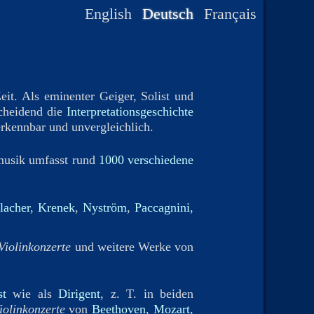
English
Deutsch
Français
eit. Als eminenter Geiger, Solist und
scheidend die
Interpretationsgeschichte
erkennbar und unvergleichlich.
rmusik umfasst rund
1000 verschiedene
lacher
,
Krenek
,
Nyström
,
Paccagnini
,
Violinkonzerte
und weitere Werke von
st
wie als
Dirigent
, z. T. in beiden
iolinkonzerte
von
Beethoven
,
Mozart
,