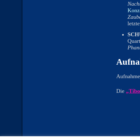
Nach
Konz
Zaube
letzt
SCH
Quart
Phant
Aufna
Aufnahmen
Die
„Tibo