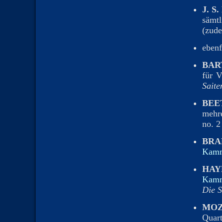
J. S
sämt
(zud
ebenf
BAR
für V
Saite
BEE
mehr
no. 2
BRA
Kamm
HAY
Kamm
Die 
MOZ
Quar