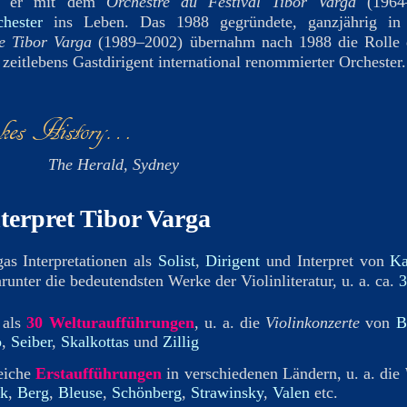
ef er mit dem
Orchestre du Festival Tibor Varga
(1964
chester
ins Leben. Das 1988 gegründete, ganzjährig in
e Tibor Varga
(1989–2002) übernahm nach 1988 die Rolle 
zeitlebens Gastdirigent international renommierter Orchester.
es History…
 Herald, Sydney
terpret Tibor Varga
as Interpretationen als
Solist
,
Dirigent
und Interpret von
K
arunter die bedeutendsten Werke der Violinliteratur, u. a. ca.
3
 als
30 Welturaufführungen
, u. a. die
Violinkonzerte
von
Bl
o
,
Seiber
,
Skalkottas
und
Zillig
eiche
Erstaufführungen
in verschiedenen Ländern, u. a. die
ók
,
Berg
,
Bleuse
,
Schönberg
,
Strawinsky
,
Valen
etc.