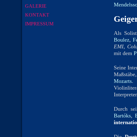
Mendelss
GALERIE
KONTAKT
Geiger
IMPRESSUM
Als Solis
Boulez
,
F
EMI
,
Col
mit dem
P
Seine Inte
Maßstäbe
Mozarts
.
Violinlite
Interprete
Durch se
Bartóks
,
internati
Die
Deut