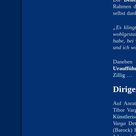
Rahmen de
selbst dan
„Es kling
wohlgestal
habe, bei 
und ich wo
Daneben 
Urauffüh
Zillig
…
Dirige
Auf Anrat
Tibor Varg
Künstleris
Varga
Det
(Barock) 