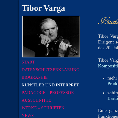
Tibor Varga
Künstl
Tibor Varg
Dirigent 
des 20. Ja
Tibor Var
START
Komposit
DATENSCHUTZERKLÄRUNG
BIOGRAPHIE
mehr 
Prad
KÜNSTLER UND INTERPRET
zahlr
PÄDAGOGE – PROFESSOR
Bart
AUSSCHNITTE
WERKE – SCHRIFTEN
Eine ganz
NEWS
Funktionen