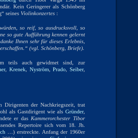
där. Kein Geringerer als Schönberg
ng“ seines
Violinkonzertes
:
ürden, so reif, so ausdrucksvoll, so
ine so gute Aufführung kennen gelernt
danke Ihnen sehr für dieses Erlebnis,
erschaffen.“ (vgl. Schönberg, Briefe).
hm teils auch gewidmet sind, zur
her
,
Krenek
,
Nyström
,
Prado
,
Seiber
,
n Dirigenten der Nachkriegszeit, trat
ohl als Gastdirigent wie als
Gründer
,
ndete er das
Kammerorchester Tibor
endes Repertoire sich vom 18. Jh.
sch
…) erstreckte. Anfang der 1960er