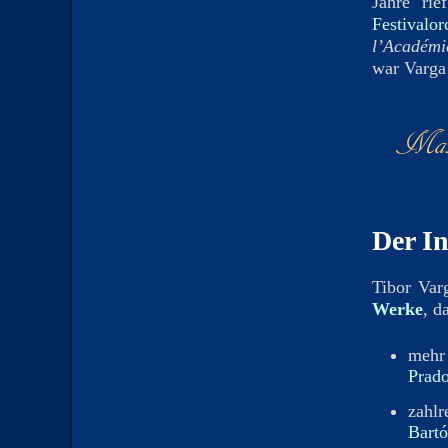
Jahre ri
Festivalor
l’Académi
war Varga 
Mak
The
Der In
Tibor Varg
Werke
, d
mehr
Prad
zahlr
Bart