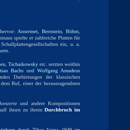
 hervor:
Ansermet
,
Bernstein
,
Böhm
,
inaus spielte er zahlreiche Platten für
hallplattengesellschaften ein, u. a.
kern
.
sen
,
Tschaikowsky
etc. setzten weithin
tian Bachs
und
Wolfgang Amadeus
den Darbietungen der klassischen
n dem Ruf, einer der herausragendsten
konzerte
und andere Kompositionen
half ihnen zu ihrem
Durchbruch im
önberg
durch Tibor Varga 1949 im