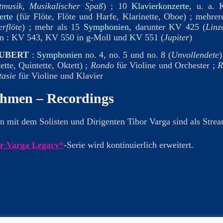
tmusik
,
Musikalischer Spaß
) ; 10
Klavierkonzerte
, u. a.
erte
(für Flöte, Flöte und Harfe, Klarinette, Oboe) ; mehre
rflöte
) ; mehr als 15
Symphonien
, darunter KV 425 (
Linz
en : KV 543, KV 550 in g-Moll und KV 551 (
Jupiter
)
UBERT
:
Symphonien
no. 4, no. 5 und no. 8 (
Unvollendete
)
ette, Quintette, Oktett) ;
Rondo
für Violine und Orchester ;
R
asie
für Violine und Klavier
hmen – Recordings
 mit dem Solisten und Dirigenten Tibor Varga sind als Strea
r Varga Legacy“
-Serie wird kontinuierlich erweitert.